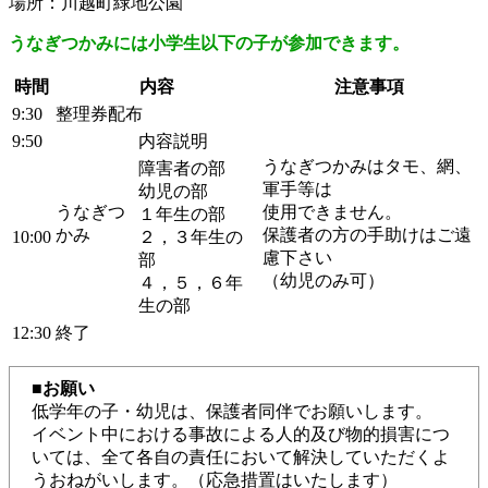
場所：川越町緑地公園
うなぎつかみには小学生以下の子が参加できます。
時間
内容
注意事項
9:30
整理券配布
9:50
内容説明
うなぎつかみはタモ、網、
障害者の部
軍手等は
幼児の部
うなぎつ
使用できません。
１年生の部
かみ
保護者の方の手助けはご遠
10:00
２，３年生の
慮下さい
部
（幼児のみ可）
４，５，６年
生の部
12:30
終了
■お願い
低学年の子・幼児は、保護者同伴でお願いします。
イベント中における事故による人的及び物的損害につ
いては、全て各自の責任において解決していただくよ
うおねがいします。（応急措置はいたします）